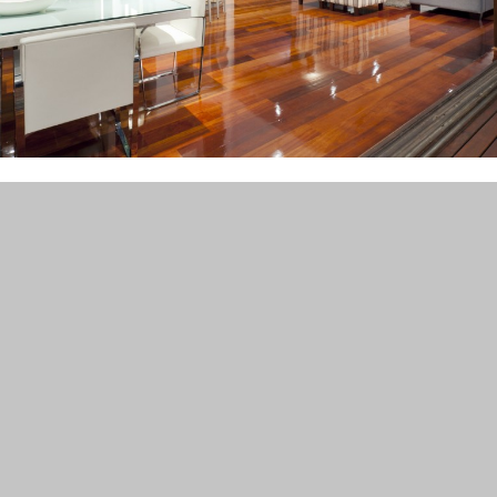
Furniture Selection
Lorem ipsum dolor sit amet, consectetuer adipiscing elit.
Aenean commodo ligula eget dolor. Aenean massa. Cum
sociis natoque penatibus et magnis dis parturient montes,
nascetur ridiculus mus. Donec quam felis, ultricies nec,
pellentesque eu, pretium quis, sem. Nulla consequat
massa quis enim.